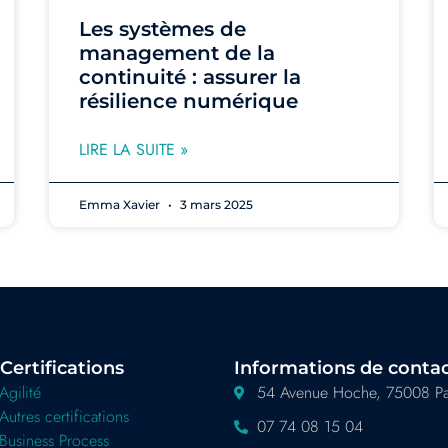
Les systèmes de
management de la
continuité : assurer la
résilience numérique
LIRE LA SUITE »
Emma Xavier
3 mars 2025
Certifications
Informations de conta
Agilité
54 Avenue Hoche, 75008 Pa
Autres certifications
07 74 08 15 04
Business Process