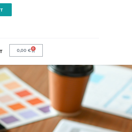
NT
0
0,00
€
T