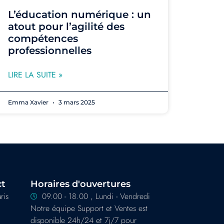
L’éducation numérique : un
atout pour l’agilité des
compétences
professionnelles
LIRE LA SUITE »
Emma Xavier
3 mars 2025
ct
Horaires d'ouvertures
ris
09.00 - 18.00 , Lundi - Vendredi
Notre équipe Support et Ventes est
disponible 24h/24 et 7j/7 pour