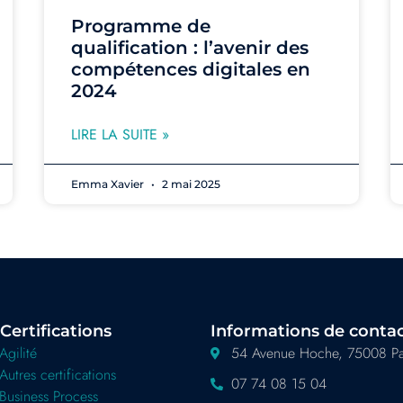
Programme de
qualification : l’avenir des
compétences digitales en
2024
LIRE LA SUITE »
Emma Xavier
2 mai 2025
Certifications
Informations de conta
Agilité
54 Avenue Hoche, 75008 Pa
Autres certifications
07 74 08 15 04
Business Process