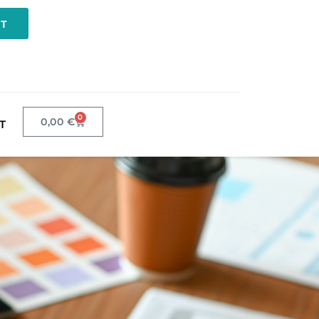
NT
0
0,00
€
T