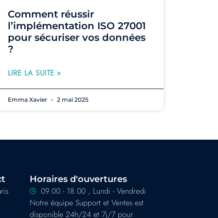
Comment réussir
l’implémentation ISO 27001
pour sécuriser vos données
?
LIRE LA SUITE »
Emma Xavier
2 mai 2025
ct
Horaires d'ouvertures
ris
09.00 - 18.00 , Lundi - Vendredi
Notre équipe Support et Ventes est
disponible 24h/24 et 7j/7 pour