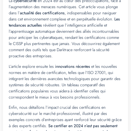
La
cybersécurité
en 2024 est au cœur des préoccupations, face à
l’augmentation des menaces numériques. Cet article vous plonge
dans l’
actualité des certifications
, indispensables pour naviguer
dans cet environnement complexe et en perpétuelle évolution.
Les
tendances actuelles
révèlent que l’intelligence artificielle et
l’apprentissage automatique deviennent des alliés incontournables
pour anticiper les cyberattaques, rendant les certifications comme
le CISSP plus pertinentes que jamais. Vous découvrirez également
comment des outils tels que Darktrace renforcent la sécurité
proactive des entreprises.
L’article explore ensuite les
innovations récentes
et les nouvelles
normes en matière de certification, telles que l’ISO 27001, qui
intègrent les dernières avancées technologiques pour garantir des
systèmes de sécurité robustes. Un tableau comparatif des
certifications populaires vous aidera à identifier celles qui
correspondent le mieux à vos besoins professionnels.
Enfin, nous détaillons l’impact crucial des certifications en
cybersécurité sur le marché professionnel, illustré par des
exemples concrets d’entreprises ayant renforcé leur sécurité grâce
à des experts certifiés.
Se certifier en 2024 n’est pas seulement