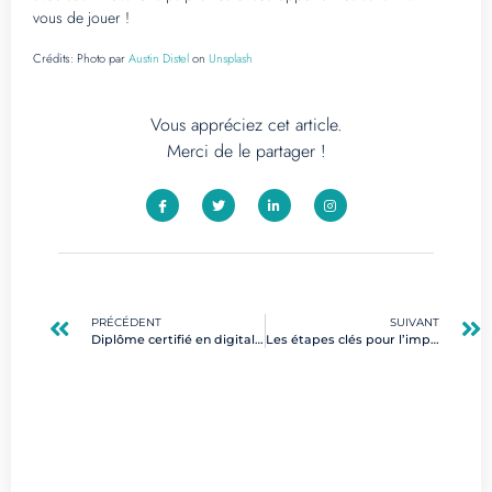
vous de jouer !
Crédits:
Photo par
Austin Distel
on
Unsplash
Vous appréciez cet article.
Merci de le partager !
PRÉCÉDENT
SUIVANT
Diplôme certifié en digital : un tremplin vers une carrière réussie
Les étapes clés pour l’implémentation ISO 27001 dans le digital