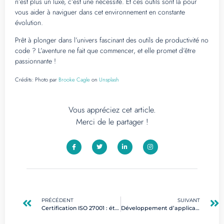
n’est plus un luxe, c’est une nécessité. Et ces outils sont là pour
vous aider à naviguer dans cet environnement en constante
évolution.
Prêt à plonger dans l’univers fascinant des outils de productivité no
code ? L’aventure ne fait que commencer, et elle promet d’être
passionnante !
Crédits:
Photo par
Brooke Cagle
on
Unsplash
Vous appréciez cet article.
Merci de le partager !
PRÉCÉDENT
SUIVANT
Certification ISO 27001 : étape essentielle pour sécuriser les systèmes d’information
Développement d’applications visuelles : les étapes clés pour réussir