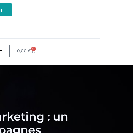
NT
0
0,00
€
T
rketing : un
mpagnes