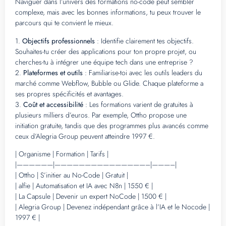
Naviguer dans l’univers des formations no-code peut sembler
complexe, mais avec les bonnes informations, tu peux trouver le
parcours qui te convient le mieux.
1.
Objectifs professionnels
: Identifie clairement tes objectifs.
Souhaites-tu créer des applications pour ton propre projet, ou
cherches-tu à intégrer une équipe tech dans une entreprise ?
2.
Plateformes et outils
: Familiarise-toi avec les outils leaders du
marché comme Webflow, Bubble ou Glide. Chaque plateforme a
ses propres spécificités et avantages.
3.
Coût et accessibilité
: Les formations varient de gratuites à
plusieurs milliers d’euros. Par exemple, Ottho propose une
initiation gratuite, tandis que des programmes plus avancés comme
ceux d’Alegria Group peuvent atteindre 1997 €.
| Organisme | Formation | Tarifs |
|——————|———————————————–|———–|
| Ottho | S’initier au No-Code | Gratuit |
| alfie | Automatisation et IA avec N8n | 1550 € |
| La Capsule | Devenir un expert NoCode | 1500 € |
| Alegria Group | Devenez indépendant grâce à l’IA et le Nocode |
1997 € |