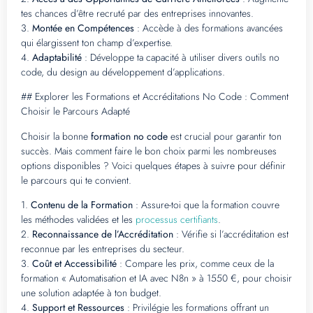
tes chances d’être recruté par des entreprises innovantes.
3.
Montée en Compétences
: Accède à des formations avancées
qui élargissent ton champ d’expertise.
4.
Adaptabilité
: Développe ta capacité à utiliser divers outils no
code, du design au développement d’applications.
## Explorer les Formations et Accréditations No Code : Comment
Choisir le Parcours Adapté
Choisir la bonne
formation no code
est crucial pour garantir ton
succès. Mais comment faire le bon choix parmi les nombreuses
options disponibles ? Voici quelques étapes à suivre pour définir
le parcours qui te convient.
1.
Contenu de la Formation
: Assure-toi que la formation couvre
les méthodes validées et les
processus certifiants
.
2.
Reconnaissance de l’Accréditation
: Vérifie si l’accréditation est
reconnue par les entreprises du secteur.
3.
Coût et Accessibilité
: Compare les prix, comme ceux de la
formation « Automatisation et IA avec N8n » à 1550 €, pour choisir
une solution adaptée à ton budget.
4.
Support et Ressources
: Privilégie les formations offrant un