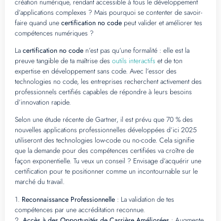
création numérique, rendant accessible à tous le développement
d’applications complexes ? Mais pourquoi se contenter de savoir-
faire quand une
certification no code
peut valider et améliorer tes
compétences numériques ?
La
certification no code
n’est pas qu’une formalité : elle est la
preuve tangible de ta maîtrise des
outils interactifs
et de ton
expertise en développement sans code. Avec l’essor des
technologies no code, les entreprises recherchent activement des
professionnels certifiés capables de répondre à leurs besoins
d’innovation rapide.
Selon une étude récente de Gartner, il est prévu que 70 % des
nouvelles applications professionnelles développées d’ici 2025
utiliseront des technologies low-code ou no-code. Cela signifie
que la demande pour des compétences certifiées va croître de
façon exponentielle. Tu veux un conseil ? Envisage d’acquérir une
certification pour te positionner comme un incontournable sur le
marché du travail.
1.
Reconnaissance Professionnelle
: La validation de tes
compétences par une accréditation reconnue.
2.
Accès à des Opportunités de Carrière Améliorées
: Augmente