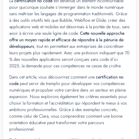
La
certification no code
est devenue un élément incontournable
pour quiconque souhaite s’immerger dans le monde numérique
sans maîtriser les langages de programmation traditionnels. Grâce
à des outils intuitifs tels que Bubble, Webflow et Glide, créer des
applications web et mobiles est désormais à la portée de tous, sans
avoir à écrire une seule ligne de code.
Cette nouvelle approche
offre un moyen rapide et efficace de répondre à la pénurie de
développeurs
, tout en permettant aux entreprises de concrétiser
leurs projets plus rapidement. Avec une prévision indiquant que 70
% des nouvelles applications seront conçues sans code d’ici
2025, la demande pour ces compétences ne cesse de croître.
Dans cet article, vous découvrirez comment une
certification no
code
peut servir de tremplin pour développer vos compétences
numériques et propulser votre carrière dans un secteur en pleine
expansion. Nous explorons également les critères essentiels pour
choisir la formation et l’accréditation qui répondent le mieux à vos
ambitions professionnelles. Grâce à des exemples concrets,
comme celui de Clara, vous comprendrez comment une bonne
orientation éducative peut transformer votre parcours
professionnel.