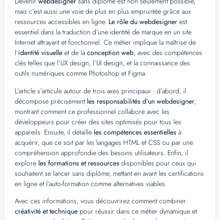
Devenir
webdesigner
sans diplôme est non seulement possible,
mais c’est aussi une voie de plus en plus empruntée grâce aux
ressources accessibles en ligne.
Le rôle du webdesigner
est
essentiel dans la traduction d’une identité de marque en un site
Internet attrayant et fonctionnel. Ce métier implique la maîtrise de
l’
identité visuelle
et de la
conception web
, avec des compétences
clés telles que l’UX design, l’UI design, et la connaissance des
outils numériques comme Photoshop et Figma.
L’article s’articule autour de trois axes principaux : d’abord, il
décompose précisément
les responsabilités d’un webdesigner
,
montrant comment ce professionnel collabore avec les
développeurs pour créer des sites optimisés pour tous les
appareils. Ensuite, il détaille
les compétences essentielles
à
acquérir, que ce soit par les langages HTML et CSS ou par une
compréhension approfondie des besoins utilisateurs. Enfin, il
explore
les formations et ressources
disponibles pour ceux qui
souhaitent se lancer sans diplôme, mettant en avant les certifications
en ligne et l’auto-formation comme alternatives viables.
Avec ces informations, vous découvrirez comment combiner
créativité et technique
pour réussir dans ce métier dynamique et