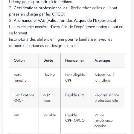
Udemy pour apprendre à ton rythme.
2.
Certifications professionnelles
: Recherchez celles qui sont
prises en charge par les OPCO.
3.
Alternance et VAE (Validation des Acquis de l’Expérience)
:
Une excellente manière d’acquérir de l’expérience pratique tout en
se formant.
Inscris-toi à des ateliers en ligne pour te familiariser avec les
dernières tendances en design interactif.
Option
Durée
Financement
Avantages
Auto-
Flexible
Non éligible
Adaptative, à
formation
CPF
ton rythme
Certifications
6-12
Éligible CPF
Reconnaissance
RNCP
mois
professionnelle
VAE
Variable
Éligible
Valide
CPF, OPCO
l’expérience
acquise