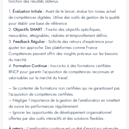
fonction des résultats obtenus.
1.
Évaluation Initiale :
Avant de te lancer, évalue ton niveau actuel
de compétences digitales. Utilise des outils de gestion de la qualité
pour établir une base de référence.
2.
Objectifs SMART :
Fixe-toi des objectifs spécifiques,
mesurables, atteignables, réalistes et temporellement définis.
3.
Feedback Régulier :
Sollicite des retours d’expérience pour
ajuster ton approche. Des plateformes comme France
Compétences peuvent offrir des insights précieux sur les besoins
du marché.
4.
Formation Continue :
Inscris-toi à des formations certifiées
RNCP pour garantir l’acquisition de compétences reconnues et
valorisables sur le marché du travail.
– Se contenter de formations non certifiées qui ne garantissent pas
l’acquisition de compétences certifiées.
– Négliger l’importance de la gestion de l’amélioration en omettant
de suivre les performances régulièrement.
– Ignorer les opportunités de développement organisationnel
offertes par des outils interactifs et des solutions flexibles.
À retenir :
L’amélioration continue est un état d’esprit qui nécessite