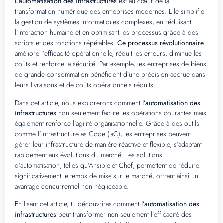
L’automatisation des infrastructures
est au cœur de la
transformation numérique des entreprises modernes. Elle simplifie
la gestion de systèmes informatiques complexes, en réduisant
l’interaction humaine et en optimisant les processus grâce à des
scripts et des fonctions répétables.
Ce processus révolutionnaire
améliore l’efficacité opérationnelle, réduit les erreurs, diminue les
coûts et renforce la sécurité. Par exemple, les entreprises de biens
de grande consommation bénéficient d’une précision accrue dans
leurs livraisons et de coûts opérationnels réduits.
Dans cet article, nous explorerons comment
l’automatisation des
infrastructures
non seulement facilite les opérations courantes mais
également renforce l’agilité organisationnelle. Grâce à des outils
comme l’Infrastructure as Code (IaC), les entreprises peuvent
gérer leur infrastructure de manière réactive et flexible, s’adaptant
rapidement aux évolutions du marché. Les solutions
d’automatisation, telles qu’Ansible et Chef, permettent de réduire
significativement le temps de mise sur le marché, offrant ainsi un
avantage concurrentiel non négligeable.
En lisant cet article, tu découvriras comment
l’automatisation des
infrastructures
peut transformer non seulement l’efficacité des