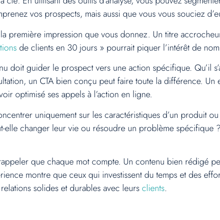
 la clé. En utilisant des outils d’analyse, vous pouvez segment
renez vos prospects, mais aussi que vous vous souciez d’eu
t la première impression que vous donnez. Un titre accrocheur do
tions
de clients en 30 jours » pourrait piquer l’intérêt de nom
 doit guider le prospect vers une action spécifique. Qu’il s’a
ation, un CTA bien conçu peut faire toute la différence. Un 
oir optimisé ses appels à l’action en ligne.
ncentrer uniquement sur les caractéristiques d’un produit ou se
-elle changer leur vie ou résoudre un problème spécifique ? L
se rappeler que chaque mot compte. Un contenu bien rédigé p
xpérience montre que ceux qui investissent du temps et des eff
e relations solides et durables avec leurs
clients
.