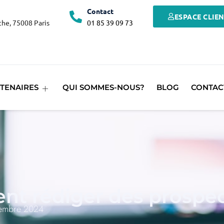
Contact
ESPACE CLIE
he, 75008 Paris
01 85 39 09 73
TENAIRES
QUI SOMMES-NOUS?
BLOG
CONTAC
t rédiger des prospect
embre 2024