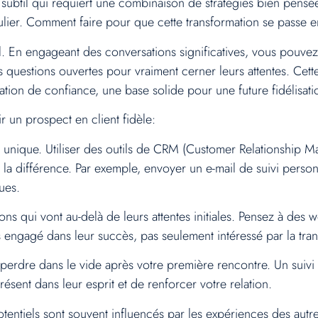
t subtil qui requiert une combinaison de stratégies bien pensée
ulier. Comment faire pour que cette transformation se passe e
l. En engageant des conversations significatives, vous pouve
des questions ouvertes pour vraiment cerner leurs attentes. 
lation de confiance, une base solide pour une future fidélisati
 un prospect en client fidèle:
 unique. Utiliser des outils de CRM (Customer Relationship Ma
 la différence. Par exemple, envoyer un e-mail de suivi perso
ues.
ns qui vont au-delà de leurs attentes initiales. Pensez à des we
 engagé dans leur succès, pas seulement intéressé par la tran
perdre dans le vide après votre première rencontre. Un suivi 
sent dans leur esprit et de renforcer votre relation.
potentiels sont souvent influencés par les expériences des autr