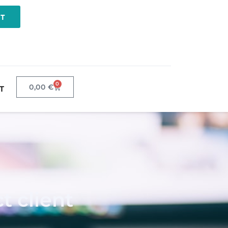
NT
0
0,00
€
T
 client