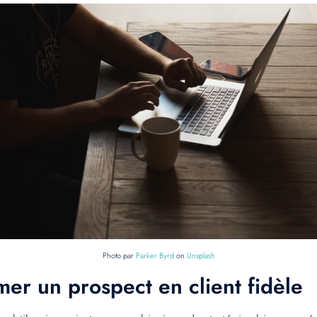
Photo par
Parker Byrd
on
Unsplash
mer un prospect en client fidèle