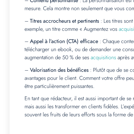
–
Contenu personnalisé
: La personnalisation est
mesure. Cela montre non seulement que vous comp
–
Titres accrocheurs et pertinents
: Les titres son
exemple, un titre comme « Augmentez vos
acquisi
–
Appel à l’action (CTA) efficace
: Chaque contenu
télécharger un ebook, ou de demander une consult
augmentation de 50 % de ses
acquisitions
après av
–
Valorisation des bénéfices
: Plutôt que de se co
avantages pour le client. Comment votre offre peut
être particulièrement puissantes.
En tant que rédacteur, il est aussi important de 
mais aussi les transformer en clients fidèles. L’e
souvent les fruits de leurs efforts sous la forme d