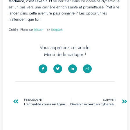
tendance, c’est l’avenir.
Et se certifier dans ce domaine dynamique
est un pas vers une carrière enrichissante et prometteuse. Prêt à te
lancer dans cette aventure passionnante ? Les opportunités
n’attendent que toi !
Crédits:
Photo par
ichwar –
on
Unsplash
Vous appréciez cet article.
Merci de le partager !
PRÉCÉDENT
SUIVANT
L’actualité cours en ligne : impact sur la gestion de projets numériques
Devenir expert en cybersécurité : parcours, compétences et opportunités