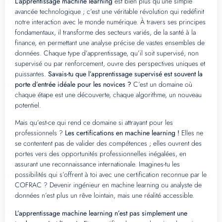
L’apprentissage machine learning
est bien plus qu’une simple
avancée technologique ; c’est une véritable révolution qui redéfinit
notre interaction avec le monde numérique. À travers ses principes
fondamentaux, il transforme des secteurs variés, de la santé à la
finance, en permettant une analyse précise de vastes ensembles de
données. Chaque type d’apprentissage, qu’il soit supervisé, non
supervisé ou par renforcement, ouvre des perspectives uniques et
puissantes.
Savais-tu que l’apprentissage supervisé est souvent la
porte d’entrée idéale pour les novices ?
C’est un domaine où
chaque étape est une découverte, chaque algorithme, un nouveau
potentiel.
Mais qu’est-ce qui rend ce domaine si attrayant pour les
professionnels ?
Les certifications en machine learning !
Elles ne
se contentent pas de valider des compétences ; elles ouvrent des
portes vers des opportunités professionnelles inégalées, en
assurant une reconnaissance internationale. Imagines-tu les
possibilités qui s’offrent à toi avec une certification reconnue par le
COFRAC ? Devenir ingénieur en machine learning ou analyste de
données n’est plus un rêve lointain, mais une réalité accessible.
L’apprentissage machine learning n’est pas simplement une