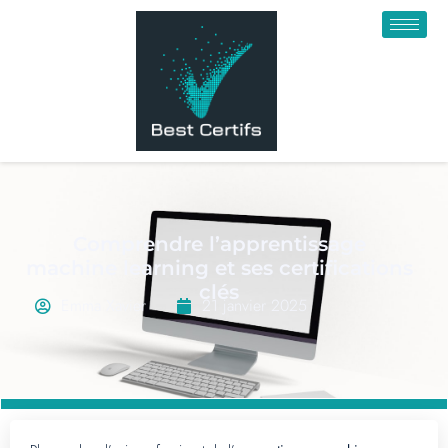
Comprendre l’apprentissage
machine learning et ses certifications
clés
Emma Xavier
21 janvier 2025