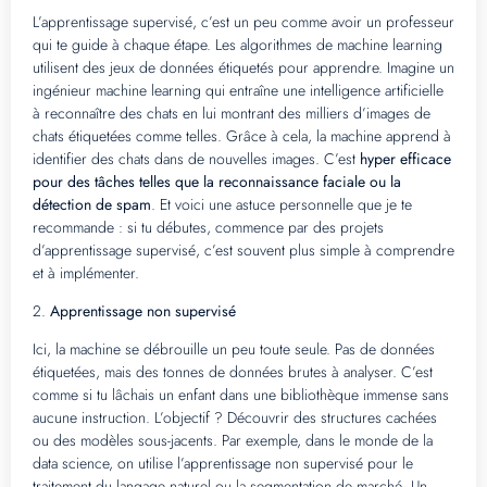
L’apprentissage supervisé, c’est un peu comme avoir un professeur
qui te guide à chaque étape. Les algorithmes de machine learning
utilisent des jeux de données étiquetés pour apprendre. Imagine un
ingénieur machine learning qui entraîne une intelligence artificielle
à reconnaître des chats en lui montrant des milliers d’images de
chats étiquetées comme telles. Grâce à cela, la machine apprend à
identifier des chats dans de nouvelles images. C’est
hyper efficace
pour des tâches telles que la reconnaissance faciale ou la
détection de spam
. Et voici une astuce personnelle que je te
recommande : si tu débutes, commence par des projets
d’apprentissage supervisé, c’est souvent plus simple à comprendre
et à implémenter.
2.
Apprentissage non supervisé
Ici, la machine se débrouille un peu toute seule. Pas de données
étiquetées, mais des tonnes de données brutes à analyser. C’est
comme si tu lâchais un enfant dans une bibliothèque immense sans
aucune instruction. L’objectif ? Découvrir des structures cachées
ou des modèles sous-jacents. Par exemple, dans le monde de la
data science, on utilise l’apprentissage non supervisé pour le
traitement du langage naturel ou la segmentation de marché. Un