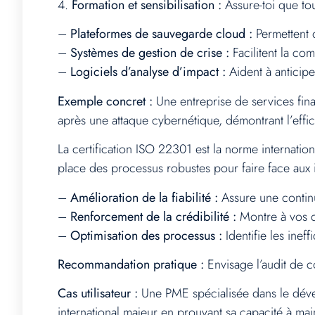
4.
Formation et sensibilisation :
Assure-toi que to
–
Plateformes de sauvegarde cloud :
Permettent 
–
Systèmes de gestion de crise :
Facilitent la co
–
Logiciels d’analyse d’impact :
Aident à anticipe
Exemple concret :
Une entreprise de services fina
après une attaque cybernétique, démontrant l’effica
La certification ISO 22301 est la norme internatio
place des processus robustes pour faire face aux 
–
Amélioration de la fiabilité :
Assure une continui
–
Renforcement de la crédibilité :
Montre à vos cl
–
Optimisation des processus :
Identifie les inef
Recommandation pratique :
Envisage l’audit de c
Cas utilisateur :
Une PME spécialisée dans le dével
international majeur en prouvant sa capacité à ma