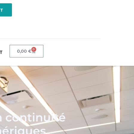
NT
0
0,00
€
T
 continuité
mériques