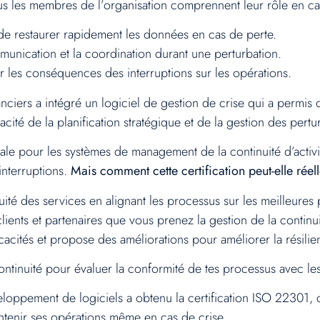
us les membres de l’organisation comprennent leur rôle en ca
de restaurer rapidement les données en cas de perte.
mmunication et la coordination durant une perturbation.
r les conséquences des interruptions sur les opérations.
nciers a intégré un logiciel de gestion de crise qui a permi
cité de la planification stratégique et de la gestion des pertu
nale pour les systèmes de management de la continuité d’activit
interruptions.
Mais comment cette certification peut-elle rée
té des services en alignant les processus sur les meilleures p
ients et partenaires que vous prenez la gestion de la continui
ficacités et propose des améliorations pour améliorer la résilie
ontinuité pour évaluer la conformité de tes processus avec 
oppement de logiciels a obtenu la certification ISO 22301, 
intenir ses opérations même en cas de crise.