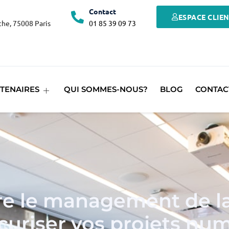
Contact
ESPACE CLIE
he, 75008 Paris
01 85 39 09 73
TENAIRES
QUI SOMMES-NOUS?
BLOG
CONTAC
 le management de la
curiser vos projets nu