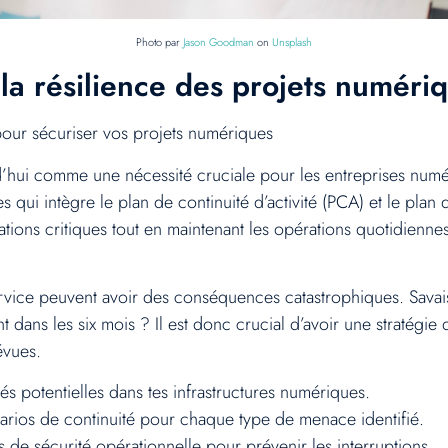
Photo par
Jason Goodman
on
Unsplash
r la résilience des projets numéri
our sécuriser vos projets numériques
hui comme une nécessité cruciale pour les entreprises numériqu
qui intègre le plan de continuité d’activité (PCA) et le plan d
rations critiques tout en maintenant les opérations quotidienne
rvice peuvent avoir des conséquences catastrophiques. Savai
dans les six mois ? Il est donc crucial d’avoir une stratégie 
évues.
ités potentielles dans tes infrastructures numériques.
rios de continuité pour chaque type de menace identifié.
 de sécurité opérationnelle pour prévenir les interruptions.