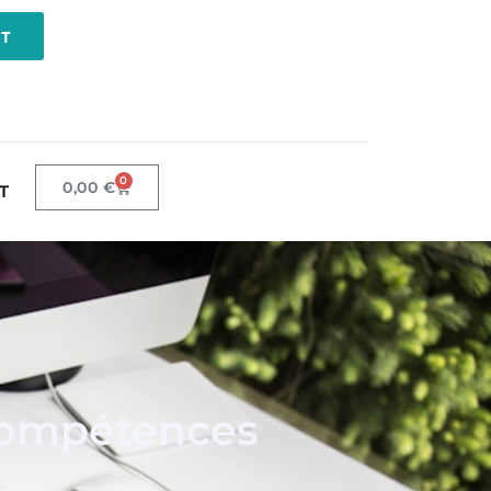
NT
0
0,00
€
T
 compétences