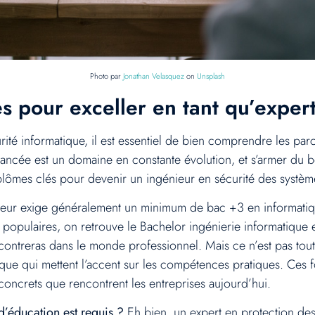
Photo par
Jonathan Velasquez
on
Unsplash
s pour exceller en tant qu’exper
urité informatique, il est essentiel de bien comprendre les 
avancée est un domaine en constante évolution, et s’armer du
 diplômes clés pour devenir un ingénieur en sécurité des syst
ecteur exige généralement un minimum de bac +3 en informatiq
 populaires, on retrouve le Bachelor ingénierie informatique 
contreras dans le monde professionnel. Mais ce n’est pas tout
atique qui mettent l’accent sur les compétences pratiques. Ce
concrets que rencontrent les entreprises aujourd’hui.
d’éducation est requis ?
Eh bien, un expert en protection de