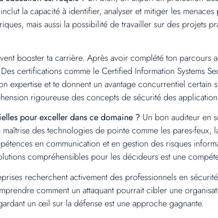
clut la capacité à identifier, analyser et mitiger les menaces p
ques, mais aussi la possibilité de travailler sur des projets p
uvent booster ta carrière. Après avoir complété ton parcours 
 Des certifications comme le Certified Information Systems Secu
ton expertise et te donnent un avantage concurrentiel certain s
éhension rigoureuse des concepts de sécurité des applications 
ielles pour exceller dans ce domaine ?
Un bon auditeur en s
maîtrise des technologies de pointe comme les pares-feux, la
pétences en communication et en gestion des risques informa
olutions compréhensibles pour les décideurs est une compéte
reprises recherchent activement des professionnels en sécur
 Comprendre comment un attaquant pourrait cibler une organisa
 gardant un œil sur la défense est une approche gagnante.