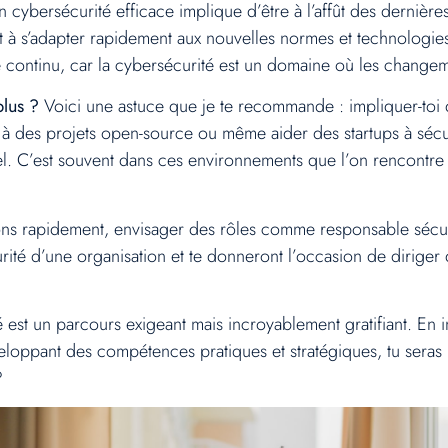
n cybersécurité efficace implique d’être à l’affût des derniè
 à s’adapter rapidement aux nouvelles normes et technologies.
continu, car la cybersécurité est un domaine où les changem
lus ?
Voici une astuce que je te recommande : impliquer-toi 
uer à des projets open-source ou même aider des startups à sé
l. C’est souvent dans ces environnements que l’on rencontre d
ons rapidement, envisager des rôles comme responsable sécuri
urité d’une organisation et te donneront l’occasion de diriger 
 est un parcours exigeant mais incroyablement gratifiant. En 
éveloppant des compétences pratiques et stratégiques, tu ser
?