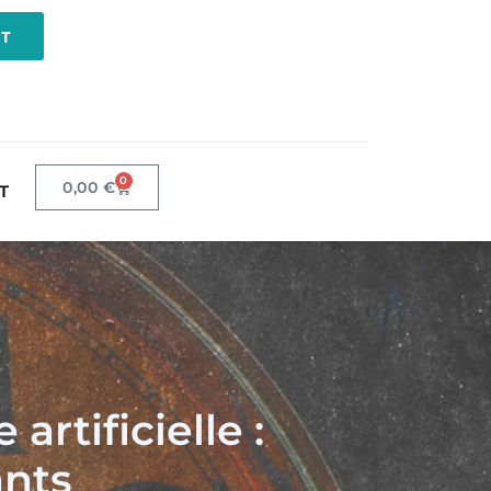
NT
0
0,00
€
T
rtificielle :
ants