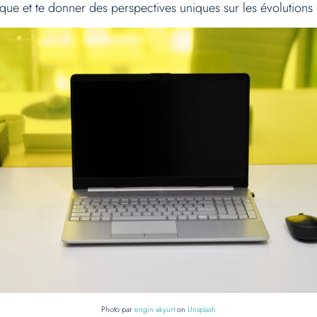
e et te donner des perspectives uniques sur les évolutions futu
Photo par
engin akyurt
on
Unsplash