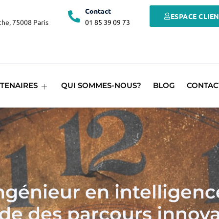
Contact
ESPACE CLIE
he, 75008 Paris
01 85 39 09 73
TENAIRES
QUI SOMMES-NOUS?
BLOG
CONTAC
génieur en intelligence a
de des parcours innov