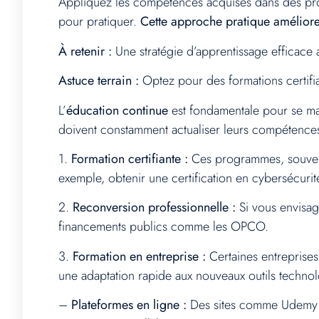
Appliquez les compétences acquises dans des pro
pour pratiquer.
Cette approche pratique amélior
À retenir :
Une stratégie d’apprentissage efficace 
Astuce terrain :
Optez pour des formations certifia
L’
éducation continue
est fondamentale pour se mai
doivent constamment actualiser leurs compétence
1.
Formation certifiante :
Ces programmes, souvent 
exemple, obtenir une certification en cybersécurit
2.
Reconversion professionnelle :
Si vous envisag
financements publics comme les OPCO.
3.
Formation en entreprise :
Certaines entreprise
une adaptation rapide aux nouveaux outils techno
–
Plateformes en ligne :
Des sites comme Udemy ou