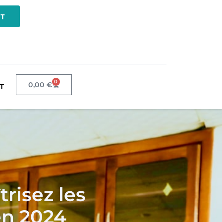
NT
0
0,00
€
T
risez les
en 2024