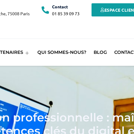
Contact
ESPACE CLIE
he, 75008 Paris
01 85 39 09 73
TENAIRES
QUI SOMMES-NOUS?
BLOG
CONTAC
n professionnelle : maît
ences clés du digital 