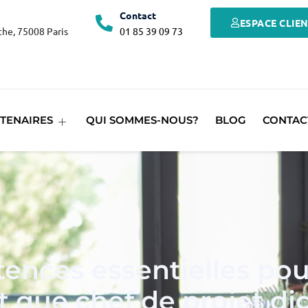
Contact
ESPACE CLIE
he, 75008 Paris
01 85 39 09 73
TENAIRES
QUI SOMMES-NOUS?
BLOG
CONTAC
ences essentielles pour
t que chef de projet dig