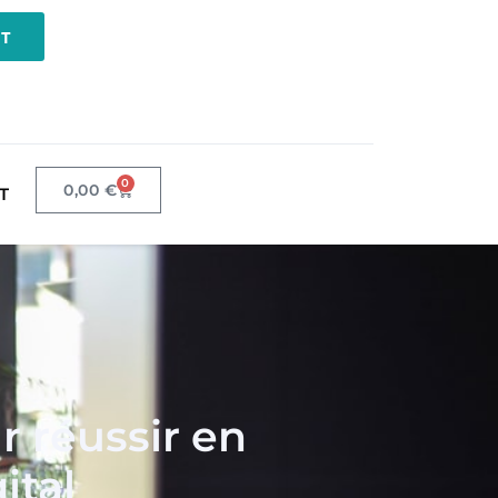
NT
0
0,00
€
T
 réussir en
ital