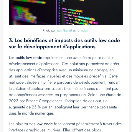
Photo par
Joan Gamell
on
Unsplash
Les bénéfices et impacts des outils low code
3.
sur le développement d’applications
Les outils low code
représentent une avancée majeure dans le
développement d’applications. Ces solutions permettent de créer
des applications d’entreprise avec un minimum de codage, en
utilisant des interfaces visuelles et des modèles prédéfinis. Cette
méthode validée simplifie le parcours de développement, rendant
la création d’applications accessibles même à ceux qui n’ont pas
de compétences avancées en programmation. Selon une étude de
2023 par France Compétences, l’adoption de ces outils a
augmenté de 25 % par an, soulignant leur pertinence croissante
dans le monde numérique.
Les plateformes
low code
fonctionnent généralement à travers des
interfaces graphiques intuitives. Elles offrent des blocs