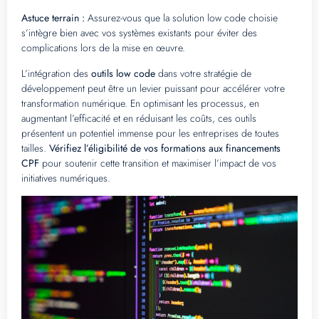
Astuce terrain :
Assurez-vous que la solution low code choisie
s’intègre bien avec vos systèmes existants pour éviter des
complications lors de la mise en œuvre.
L’intégration des
outils low code
dans votre stratégie de
développement peut être un levier puissant pour accélérer votre
transformation numérique. En optimisant les processus, en
augmentant l’efficacité et en réduisant les coûts, ces outils
présentent un potentiel immense pour les entreprises de toutes
tailles.
Vérifiez l’éligibilité de vos formations aux financements
CPF
pour soutenir cette transition et maximiser l’impact de vos
initiatives numériques.