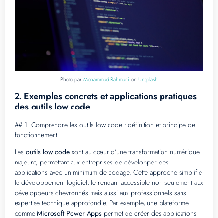
Photo par
Mohammad Rahmani
on
Unsplash
Exemples concrets et applications pratiques
2.
des outils low code
## 1. Comprendre les outils low code : définition et principe de
fonctionnement
Les
outils low code
sont au cœur d’une transformation numérique
majeure, permettant aux entreprises de développer des
applications avec un minimum de codage. Cette approche simplifie
le développement logiciel, le rendant accessible non seulement aux
développeurs chevronnés mais aussi aux professionnels sans
expertise technique approfondie. Par exemple, une plateforme
comme
Microsoft Power Apps
permet de créer des applications