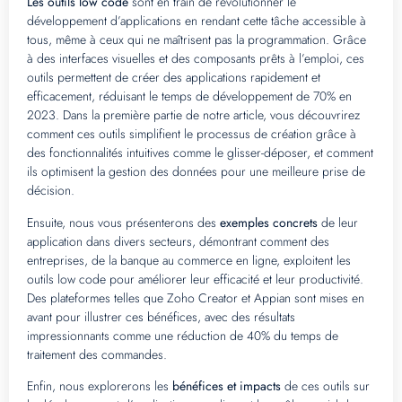
Les outils low code
sont en train de révolutionner le
développement d’applications en rendant cette tâche accessible à
tous, même à ceux qui ne maîtrisent pas la programmation. Grâce
à des interfaces visuelles et des composants prêts à l’emploi, ces
outils permettent de créer des applications rapidement et
efficacement, réduisant le temps de développement de 70% en
2023. Dans la première partie de notre article, vous découvrirez
comment ces outils simplifient le processus de création grâce à
des fonctionnalités intuitives comme le glisser-déposer, et comment
ils optimisent la gestion des données pour une meilleure prise de
décision.
Ensuite, nous vous présenterons des
exemples concrets
de leur
application dans divers secteurs, démontrant comment des
entreprises, de la banque au commerce en ligne, exploitent les
outils low code pour améliorer leur efficacité et leur productivité.
Des plateformes telles que Zoho Creator et Appian sont mises en
avant pour illustrer ces bénéfices, avec des résultats
impressionnants comme une réduction de 40% du temps de
traitement des commandes.
Enfin, nous explorerons les
bénéfices et impacts
de ces outils sur