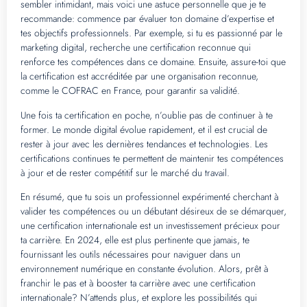
sembler intimidant, mais voici une astuce personnelle que je te
recommande: commence par évaluer ton domaine d’expertise et
tes objectifs professionnels. Par exemple, si tu es passionné par le
marketing digital, recherche une certification reconnue qui
renforce tes compétences dans ce domaine. Ensuite, assure-toi que
la certification est accréditée par une organisation reconnue,
comme le COFRAC en France, pour garantir sa validité.
Une fois ta certification en poche, n’oublie pas de continuer à te
former. Le monde digital évolue rapidement, et il est crucial de
rester à jour avec les dernières tendances et technologies. Les
certifications continues te permettent de maintenir tes compétences
à jour et de rester compétitif sur le marché du travail.
En résumé, que tu sois un professionnel expérimenté cherchant à
valider tes compétences ou un débutant désireux de se démarquer,
une certification internationale est un investissement précieux pour
ta carrière. En 2024, elle est plus pertinente que jamais, te
fournissant les outils nécessaires pour naviguer dans un
environnement numérique en constante évolution. Alors, prêt à
franchir le pas et à booster ta carrière avec une certification
internationale? N’attends plus, et explore les possibilités qui