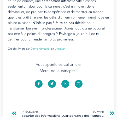
En fin de compte, une
certification internationale
n’est pas
seulement un atout pour ta carrière ; c’est un moyen de te
démarquer, de prouver ta compétence et de montrer au monde
que tu es prêt à relever les défis d’un environnement numérique en
pleine mutation.
N’hésite pas à faire ce pas décisif
pour
transformer ton avenir professionnel. Après tout, qui ne voudrait
pas être à la pointe du progrès ? Envisage aujourd’hui de te
certifier pour un lendemain plus prometteur.
Crédits:
Photo par
Denys Nevozhai
on
Unsplash
Vous appréciez cet article.
Merci de le partager !
PRÉCÉDENT
SUIVANT
Sécurité des informations : comment anticiper les menaces numériques modernes
Cartographie des risques en cybersécurité : guide pour les métiers du digital