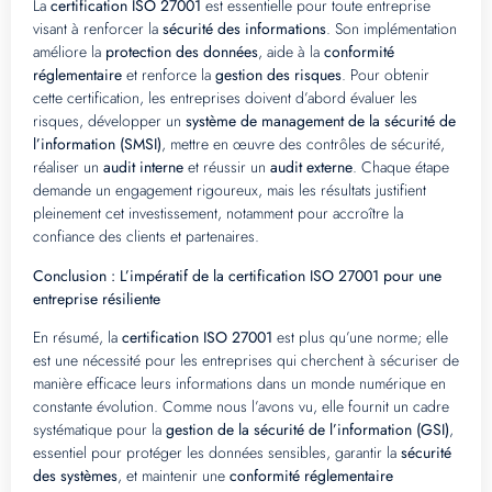
La
certification ISO 27001
est essentielle pour toute entreprise
visant à renforcer la
sécurité des informations
. Son implémentation
améliore la
protection des données
, aide à la
conformité
réglementaire
et renforce la
gestion des risques
. Pour obtenir
cette certification, les entreprises doivent d’abord évaluer les
risques, développer un
système de management de la sécurité de
l’information (SMSI)
, mettre en œuvre des contrôles de sécurité,
réaliser un
audit interne
et réussir un
audit externe
. Chaque étape
demande un engagement rigoureux, mais les résultats justifient
pleinement cet investissement, notamment pour accroître la
confiance des clients et partenaires.
Conclusion : L’impératif de la certification ISO 27001 pour une
entreprise résiliente
En résumé, la
certification ISO 27001
est plus qu’une norme; elle
est une nécessité pour les entreprises qui cherchent à sécuriser de
manière efficace leurs informations dans un monde numérique en
constante évolution. Comme nous l’avons vu, elle fournit un cadre
systématique pour la
gestion de la sécurité de l’information (GSI)
,
essentiel pour protéger les données sensibles, garantir la
sécurité
des systèmes
, et maintenir une
conformité réglementaire