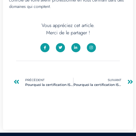
contrôle de votre avenir professionnel en vous certifiant dans des
domaines qui comptent.
Vous appréciez cet article.
Merci de le partager !
PRÉCÉDENT
SUIVANT
Pourquoi la certification ISO 27001 est-elle essentielle pour la sécurité de l’information de votre entreprise ?
Pourquoi la certification ISO 27001 est-elle essentielle pour la sécurité de l’information dans votre entreprise ?