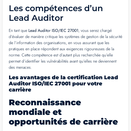
Les compétences d’un
Lead Auditor
En tant que
Lead Auditor ISO/IEC 27001
, vous serez chargé
d’évaluer de manière critique les systèmes de gestion de la sécurité
de l’information des organisations, en vous assurant que les
pratiques en place répondent aux exigences rigoureuses de la
norme. Cette compétence est d’autant plus recherchée qu’elle
permet d’identifier les vulnérabilités avant qu’elles ne deviennent
des menaces.
Les avantages de la certification Lead
Auditor ISO/IEC 27001 pour votre
carrière
Reconnaissance
mondiale et
opportunités de carrière