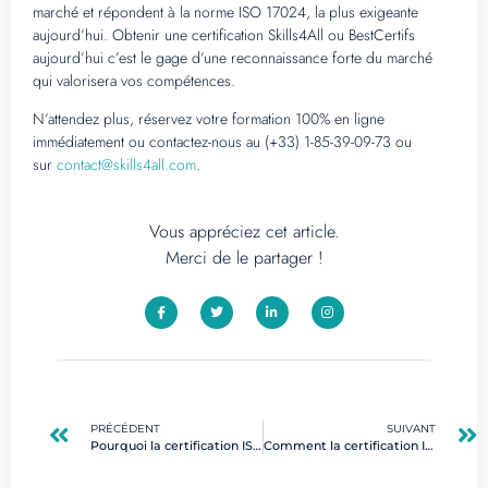
marché et répondent à la norme ISO 17024, la plus exigeante
aujourd’hui. Obtenir une certification Skills4All ou BestCertifs
aujourd’hui c’est le gage d’une reconnaissance forte du marché
qui valorisera vos compétences.
N’attendez plus, réservez votre formation 100% en ligne
immédiatement ou contactez-nous au (+33) 1-85-39-09-73 ou
sur
contact@skills4all.com
.
Vous appréciez cet article.
Merci de le partager !
PRÉCÉDENT
SUIVANT
Pourquoi la certification ISO 27005 est-elle essentielle pour les gestionnaires de risques en cybersécurité ?
Comment la certification ISO27005 peut-elle améliorer votre gestion des risques en sécurité de l’information ?