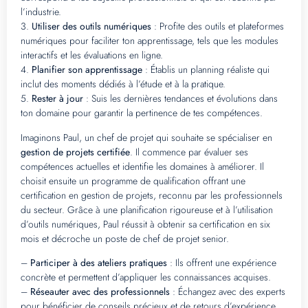
l’industrie.
3.
Utiliser des outils numériques
: Profite des outils et plateformes
numériques pour faciliter ton apprentissage, tels que les modules
interactifs et les évaluations en ligne.
4.
Planifier son apprentissage
: Établis un planning réaliste qui
inclut des moments dédiés à l’étude et à la pratique.
5.
Rester à jour
: Suis les dernières tendances et évolutions dans
ton domaine pour garantir la pertinence de tes compétences.
Imaginons Paul, un chef de projet qui souhaite se spécialiser en
gestion de projets certifiée
. Il commence par évaluer ses
compétences actuelles et identifie les domaines à améliorer. Il
choisit ensuite un programme de qualification offrant une
certification en gestion de projets, reconnu par les professionnels
du secteur. Grâce à une planification rigoureuse et à l’utilisation
d’outils numériques, Paul réussit à obtenir sa certification en six
mois et décroche un poste de chef de projet senior.
–
Participer à des ateliers pratiques
: Ils offrent une expérience
concrète et permettent d’appliquer les connaissances acquises.
–
Réseauter avec des professionnels
: Échangez avec des experts
pour bénéficier de conseils précieux et de retours d’expérience.