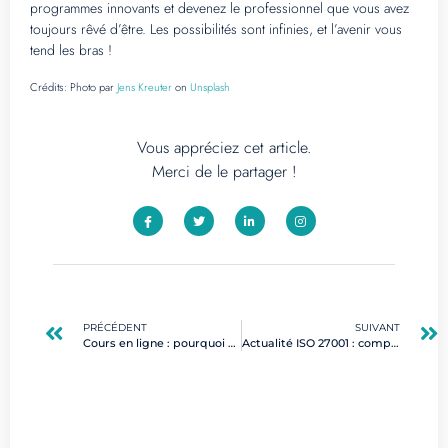
programmes innovants et devenez le professionnel que vous avez
toujours rêvé d’être. Les possibilités sont infinies, et l’avenir vous
tend les bras !
Crédits:
Photo par
Jens Kreuter
on
Unsplash
Vous appréciez cet article.
Merci de le partager !
PRÉCÉDENT
SUIVANT
Cours en ligne : pourquoi certifier vos compétences digitales est crucial en 2024
Actualité ISO 27001 : comprendre la transition vers la norme 2022 en cybersécurité