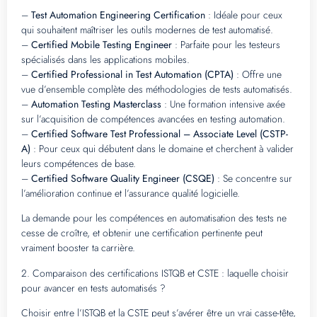
–
Test Automation Engineering Certification
: Idéale pour ceux
qui souhaitent maîtriser les outils modernes de test automatisé.
–
Certified Mobile Testing Engineer
: Parfaite pour les testeurs
spécialisés dans les applications mobiles.
–
Certified Professional in Test Automation (CPTA)
: Offre une
vue d’ensemble complète des méthodologies de tests automatisés.
–
Automation Testing Masterclass
: Une formation intensive axée
sur l’acquisition de compétences avancées en testing automation.
–
Certified Software Test Professional – Associate Level (CSTP-
A)
: Pour ceux qui débutent dans le domaine et cherchent à valider
leurs compétences de base.
–
Certified Software Quality Engineer (CSQE)
: Se concentre sur
l’amélioration continue et l’assurance qualité logicielle.
La demande pour les compétences en automatisation des tests ne
cesse de croître, et obtenir une certification pertinente peut
vraiment booster ta carrière.
2. Comparaison des certifications ISTQB et CSTE : laquelle choisir
pour avancer en tests automatisés ?
Choisir entre l’ISTQB et la CSTE peut s’avérer être un vrai casse-tête,