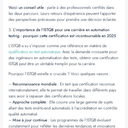
Voici un conseil utile
: parle à des professionnels certifiés dans
les deux parcours. Leurs retours d’expérience peuvent t’apporter
des perspectives précieuses pour prendre une décision éclairée.
3.
L’importance de l’ISTQB pour une carrière en automation
testing : pourquoi cette certification est incontournable en 2025
L’ISTQB a su s’imposer comme une référence en matière de
qualification en test automatique
. Avec la demande croissante pour
des ingénieurs en automatisation des tests, obtenir une certification
ISTQB peut être un véritable tremplin pour ta carrière.
Pourquoi l’ISTQB est-elle si cruciale ? Voici quelques raisons :
–
Reconnaissance mondiale
: En tant que certification reconnue
internationalement, elle te permet de travailler dans différents pays
sans avoir à repasser des certifications locales.
–
Approche complète
: Elle couvre une large gamme de sujets
allant des tests end-to-end automatisés à l’accréditation en contrôle
qualité automatisé.
–
Mise à jour continue
: Les programmes de l’ISTQB évoluent
constamment pour refléter les dernières tendances et innovations