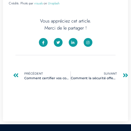
Crédits:
Photo par
visuals
on
Unsplash
Vous appréciez cet article.
Merci de le partager !
PRÉCÉDENT
SUIVANT
Comment certifier vos compétences no code pour se démarquer sur le marché de l’emploi ?
Comment la sécurité offensive révolutionne-t-elle la protection des données en entreprise ?