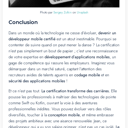
Photo par
Sergey Zolkin
on
Unsplash
Conclusion
Dans un monde où la technologie ne cesse d’évoluer,
devenir un
développeur mobile certifié
est un atout inestimable. Pourquoi se
contenter de suivre quand on peut mener la danse ? La certification
n’est pas simplement un bout de papier ; c’est une reconnaissance
de votre expertise en
développement d’applications mobiles
, un
gage de compétence qui rassure les employeurs. Imaginez vous
démarquer dans un marché saturé, captant l’attention des
recruteurs avides de talents aguerris en
codage mobile
et en
sécurité des applications mobiles
!
Et ce n’est pas tout.
La certification transforme des carrières.
Elle
pousse les professionnels à maîtriser des technologies de pointe
comme Swift ou Kotlin, ouvrant la voie à des aventures
professionnelles inédites. Vous pouvez évoluer vers des rôles
diversifiés, toucher à la
conception mobile
, et même embrasser
des projets ambitieux avec une aisance renouvelée. Jean, ce
développeur qui a vu son salaire grimper, n’est pas un cas isolé.
Le