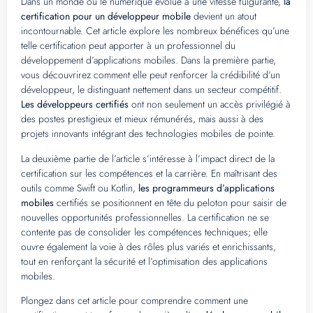
Dans un monde où le numérique évolue à une vitesse fulgurante,
la
certification pour un développeur mobile
devient un atout
incontournable. Cet article explore les nombreux bénéfices qu’une
telle certification peut apporter à un professionnel du
développement d’applications mobiles. Dans la première partie,
vous découvrirez comment elle peut renforcer la crédibilité d’un
développeur, le distinguant nettement dans un secteur compétitif.
Les développeurs certifiés
ont non seulement un accès privilégié à
des postes prestigieux et mieux rémunérés, mais aussi à des
projets innovants intégrant des technologies mobiles de pointe.
La deuxième partie de l’article s’intéresse à l’impact direct de la
certification sur les compétences et la carrière. En maîtrisant des
outils comme Swift ou Kotlin,
les programmeurs d’applications
mobiles
certifiés se positionnent en tête du peloton pour saisir de
nouvelles opportunités professionnelles. La certification ne se
contente pas de consolider les compétences techniques; elle
ouvre également la voie à des rôles plus variés et enrichissants,
tout en renforçant la sécurité et l’optimisation des applications
mobiles.
Plongez dans cet article pour comprendre comment une