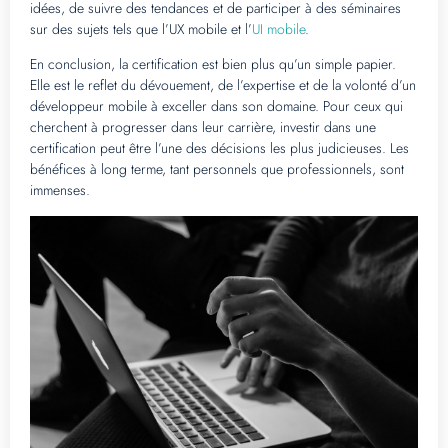
idées, de suivre des tendances et de participer à des séminaires
sur des sujets tels que l’UX mobile et l’
UI mobile
.
En conclusion, la certification est bien plus qu’un simple papier.
Elle est le reflet du dévouement, de l’expertise et de la volonté d’un
développeur mobile à exceller dans son domaine. Pour ceux qui
cherchent à progresser dans leur carrière, investir dans une
certification peut être l’une des décisions les plus judicieuses. Les
bénéfices à long terme, tant personnels que professionnels, sont
immenses.