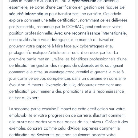
Dans le monde d’aujourd’hui où
la cybersécurité
est devenue
essentielle, se doter d’une certification en gestion des risques de
sécurité informatique
peut transformer une carrière. Cet article
explore comment une telle certification, notamment celles délivrées
par Bestcertifs, reconnue par le COFRAC, peut renforcer votre
position professionnelle.
Avec une reconnaissance internationale
,
cette qualification vous distingue sur le marché du travail en
prouvant votre capacité à faire face aux cyberattaques et au
piratage informatique.L’article est structuré en deux parties. La
première partie met en lumière les bénéfices professionnels d’une
certification en gestion des risques de
cybersécurité
, soulignant
comment elle offre un avantage concurrentiel et garantit la mise à
jour continue de vos compétences dans un domaine en constante
évolution. À travers l’exemple de Julie, découvrez comment une
certification peut mener à des promotions et à la reconnaissance
en tant qu’expert.
La seconde partie examine l’impact de cette certification sur votre
employabilité et votre progression de carrière, illustrant comment
elle ouvre des portes vers des postes de haut niveau. Grâce à des
exemples concrets comme celui d’Alice, apprenez comment la
certification de Bestcertifs peut non seulement booster votre