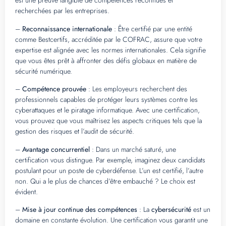
est une preuve tangible de compétences reconnues et
recherchées par les entreprises.
–
Reconnaissance internationale
: Être certifié par une entité
comme Bestcertifs, accréditée par le COFRAC, assure que votre
expertise est alignée avec les normes internationales. Cela signifie
que vous êtes prêt à affronter des défis globaux en matière de
sécurité numérique.
–
Compétence prouvée
: Les employeurs recherchent des
professionnels capables de protéger leurs systèmes contre les
cyberattaques et le piratage informatique. Avec une certification,
vous prouvez que vous maîtrisez les aspects critiques tels que la
gestion des risques et l’audit de sécurité.
–
Avantage concurrentiel
: Dans un marché saturé, une
certification vous distingue. Par exemple, imaginez deux candidats
postulant pour un poste de cyberdéfense. L’un est certifié, l’autre
non. Qui a le plus de chances d’être embauché ? Le choix est
évident.
–
Mise à jour continue des compétences
: La
cybersécurité
est un
domaine en constante évolution. Une certification vous garantit une