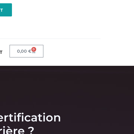
NT
0
0,00
€
T
rtification
ière ?