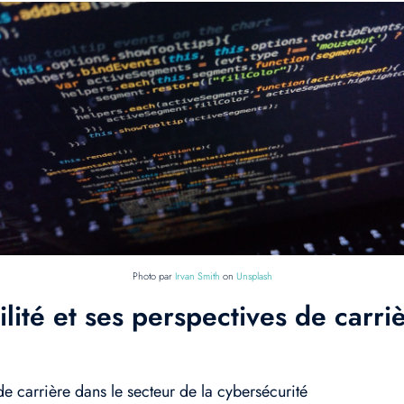
Photo par
Irvan Smith
on
Unsplash
ité et ses perspectives de carriè
e carrière dans le secteur de la cybersécurité