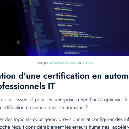
Photo par
Mohammad Rahmani
on
Unsplash
tion d’une certification en autom
ofessionnels IT
pilier essentiel pour les entreprises cherchant à optimiser leu
e certification reconnue dans ce domaine ?
iser des logiciels pour gérer, provisionner et configurer des inf
oche réduit considérablement les erreurs humaines, accélèr