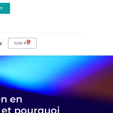
NT
0
0,00
€
T
on en
 et pourquoi