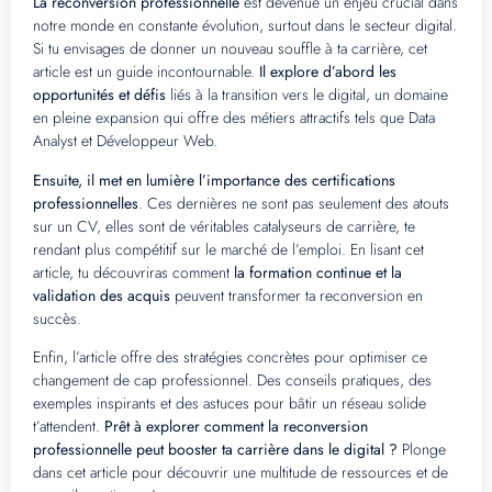
La reconversion professionnelle
est devenue un enjeu crucial dans
notre monde en constante évolution, surtout dans le secteur digital.
Si tu envisages de donner un nouveau souffle à ta carrière, cet
article est un guide incontournable.
Il explore d’abord les
opportunités et défis
liés à la transition vers le digital, un domaine
en pleine expansion qui offre des métiers attractifs tels que Data
Analyst et Développeur Web.
Ensuite, il met en lumière l’importance des certifications
professionnelles
. Ces dernières ne sont pas seulement des atouts
sur un CV, elles sont de véritables catalyseurs de carrière, te
rendant plus compétitif sur le marché de l’emploi. En lisant cet
article, tu découvriras comment
la formation continue et la
validation des acquis
peuvent transformer ta reconversion en
succès.
Enfin, l’article offre des stratégies concrètes pour optimiser ce
changement de cap professionnel. Des conseils pratiques, des
exemples inspirants et des astuces pour bâtir un réseau solide
t’attendent.
Prêt à explorer comment la reconversion
professionnelle peut booster ta carrière dans le digital ?
Plonge
dans cet article pour découvrir une multitude de ressources et de