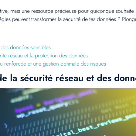
mative, mais une ressource précieuse pour quiconque souhaite
gies peuvent transformer la sécurité de tes données ? Plonge 
t des données sensibles
rité réseau et la protection des données
u renforcée et une gestion optimale des risques
e la sécurité réseau et des donn