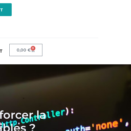
NT
0
0,00
€
T
orcer la
bles ?