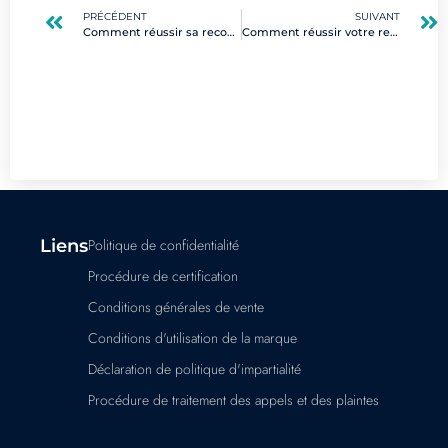
PRÉCÉDENT
SUIVANT
Comment réussir sa reconversion deep learning à 40 ans ?
Comment réussir votre reconversion digitale en 2025 : guide des métiers porteurs
Liens
Politique de confidentialité
Procédure de certification
Conditions générales de vente
Conditions d'utilisation de la marque
Déclaration de politique d'impartialité
Procédure de traitement des appels et des plaintes