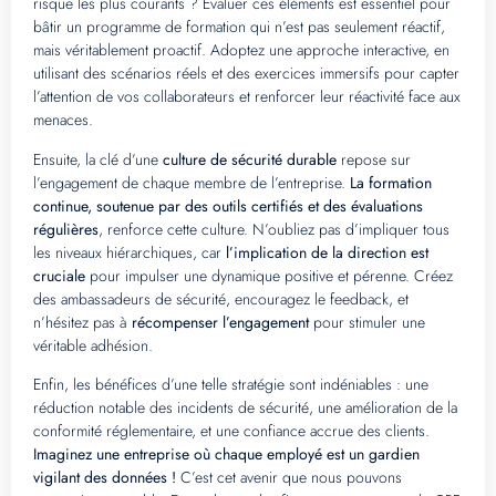
risque les plus courants ? Évaluer ces éléments est essentiel pour
bâtir un programme de formation qui n’est pas seulement réactif,
mais véritablement proactif. Adoptez une approche interactive, en
utilisant des scénarios réels et des exercices immersifs pour capter
l’attention de vos collaborateurs et renforcer leur réactivité face aux
menaces.
Ensuite, la clé d’une
culture de sécurité durable
repose sur
l’engagement de chaque membre de l’entreprise.
La formation
continue, soutenue par des outils certifiés et des évaluations
régulières
, renforce cette culture. N’oubliez pas d’impliquer tous
les niveaux hiérarchiques, car
l’implication de la direction est
cruciale
pour impulser une dynamique positive et pérenne. Créez
des ambassadeurs de sécurité, encouragez le feedback, et
n’hésitez pas à
récompenser l’engagement
pour stimuler une
véritable adhésion.
Enfin, les bénéfices d’une telle stratégie sont indéniables : une
réduction notable des incidents de sécurité, une amélioration de la
conformité réglementaire, et une confiance accrue des clients.
Imaginez une entreprise où chaque employé est un gardien
vigilant des données !
C’est cet avenir que nous pouvons