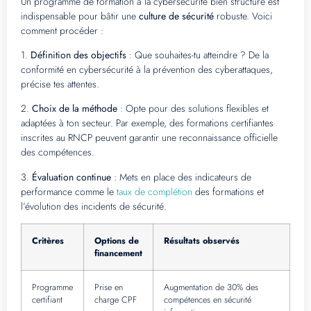
Un programme de formation à la cybersécurité bien structuré est
indispensable pour bâtir une
culture de sécurité
robuste. Voici
comment procéder :
1.
Définition des objectifs
: Que souhaites-tu atteindre ? De la
conformité en cybersécurité à la prévention des cyberattaques,
précise tes attentes.
2.
Choix de la méthode
: Opte pour des solutions flexibles et
adaptées à ton secteur. Par exemple, des formations certifiantes
inscrites au RNCP peuvent garantir une reconnaissance officielle
des compétences.
3.
Évaluation continue
: Mets en place des indicateurs de
performance comme le
taux de complétion
des formations et
l’évolution des incidents de sécurité.
Critères
Options de
Résultats observés
financement
Programme
Prise en
Augmentation de 30% des
certifiant
charge CPF
compétences en sécurité