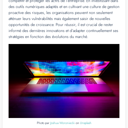
compétitif et protéger les actifs de l’entreprise. En investissant dans
des outils numériques adaptés et en cultivant une culture de gestion
proactive des risques, les organisations peuvent non seulement
atténuer leurs vulnérabilités mais également saisir de nouvelles
opportunités de croissance. Pour réussir, il est crucial de rester
informé des dernières innovations et d’adapter continuellement ses
stratégies en fonction des évolutions du marché.
Photo par
Joshua Woroniecki
on
Unsplash