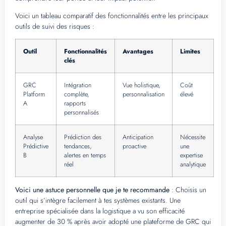
Voici un tableau comparatif des fonctionnalités entre les principaux
outils de suivi des risques :
Outil
Fonctionnalités
Avantages
Limites
clés
GRC
Intégration
Vue holistique,
Coût
Platform
complète,
personnalisation
élevé
A
rapports
personnalisés
Analyse
Prédiction des
Anticipation
Nécessite
Prédictive
tendances,
proactive
une
B
alertes en temps
expertise
réel
analytique
Voici une astuce personnelle que je te recommande
: Choisis un
outil qui s’intègre facilement à tes systèmes existants. Une
entreprise spécialisée dans la logistique a vu son efficacité
augmenter de 30 % après avoir adopté une plateforme de GRC qui