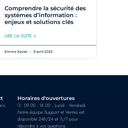
Comprendre la sécurité des
systèmes d’information :
enjeux et solutions clés
LIRE LA SUITE »
Emma Xavier
9 avril 2025
ct
Horaires d'ouvertures
ris
09.00 - 18.00 , Lundi - Vendredi
Notre équipe Support et Ventes est
disponible 24h/24 et 7j/7 pour
répondre à vos questions.