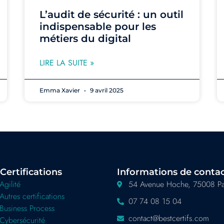
L’audit de sécurité : un outil
indispensable pour les
métiers du digital
LIRE LA SUITE »
Emma Xavier
9 avril 2025
Certifications
Informations de conta
Agilité
54 Avenue Hoche, 75008 Pa
Autres certifications
07 74 08 15 04
Business Process
contact@bestcertifs.com
Cybersécurité