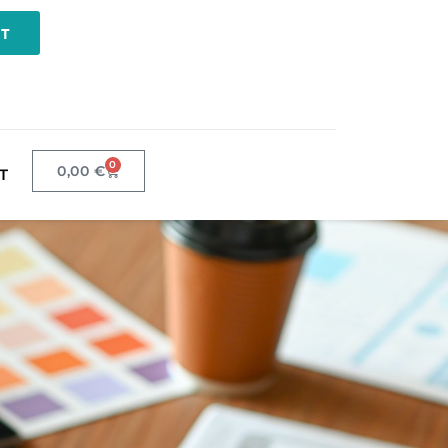
NT
0
0,00
€
T