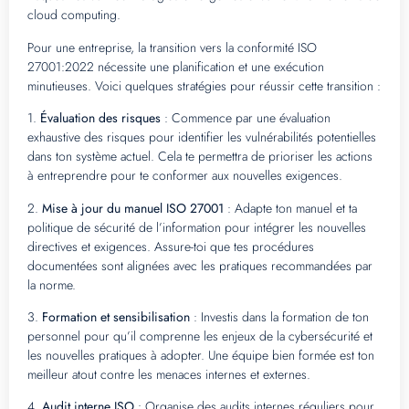
cloud computing.
Pour une entreprise, la transition vers la conformité ISO
27001:2022 nécessite une planification et une exécution
minutieuses. Voici quelques stratégies pour réussir cette transition :
1.
Évaluation des risques
: Commence par une évaluation
exhaustive des risques pour identifier les vulnérabilités potentielles
dans ton système actuel. Cela te permettra de prioriser les actions
à entreprendre pour te conformer aux nouvelles exigences.
2.
Mise à jour du manuel ISO 27001
: Adapte ton manuel et ta
politique de sécurité de l’information pour intégrer les nouvelles
directives et exigences. Assure-toi que tes procédures
documentées sont alignées avec les pratiques recommandées par
la norme.
3.
Formation et sensibilisation
: Investis dans la formation de ton
personnel pour qu’il comprenne les enjeux de la cybersécurité et
les nouvelles pratiques à adopter. Une équipe bien formée est ton
meilleur atout contre les menaces internes et externes.
4.
Audit interne ISO
: Organise des audits internes réguliers pour