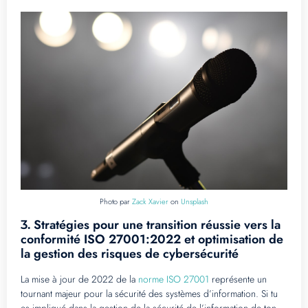
Photo par
Zack Xavier
on
Unsplash
Stratégies pour une transition réussie vers la
3.
conformité ISO 27001:2022 et optimisation de
la gestion des risques de cybersécurité
La mise à jour de 2022 de la
norme ISO 27001
représente un
tournant majeur pour la sécurité des systèmes d’information. Si tu
es impliqué dans la gestion de la sécurité de l’information de ton