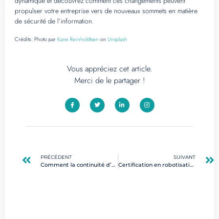
dynamique et découvrez comment ces changements peuvent
propulser votre entreprise vers de nouveaux sommets en matière
de sécurité de l’information.
Crédits:
Photo par
Kane Reinholdtsen
on
Unsplash
Vous appréciez cet article.
Merci de le partager !
PRÉCÉDENT
SUIVANT
Comment la continuité d’activité renforce les compétences numériques en entreprise
Certification en robotisation : boostez votre carrière dans l’industrie 2025