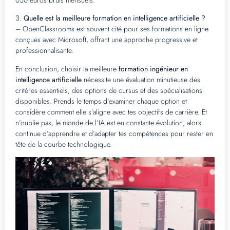
050 euros bruts mensuels.
3.
Quelle est la meilleure formation en intelligence artificielle ?
– OpenClassrooms est souvent cité pour ses formations en ligne
conçues avec Microsoft, offrant une approche progressive et
professionnalisante.
En conclusion, choisir la meilleure
formation ingénieur en
intelligence artificielle
nécessite une évaluation minutieuse des
critères essentiels, des options de cursus et des spécialisations
disponibles. Prends le temps d’examiner chaque option et
considère comment elle s’aligne avec tes objectifs de carrière. Et
n’oublie pas, le monde de l’IA est en constante évolution, alors
continue d’apprendre et d’adapter tes compétences pour rester en
tête de la courbe technologique.