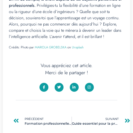
professionnels.
Privilégies-tu la flexibilité d’une formation en ligne
ou la rigueur d’une école d’ingénieurs ? Quelle que soit ta
décision, souviens-toi que l’apprentissage est un voyage continu.
Alors, pourquoi ne pas commencer dès aujourd’hui ? Explore,
compare et choisis la voie qui te mènera à devenir un leader dans
l’intelligence artificielle. L’avenir t’attend, et il est brillant !
Crédits:
Photo par
MARIOLA GROBELSKA
on
Unsplash
Vous appréciez cet article.
Merci de le partager !
PRÉCÉDENT
SUIVANT
Formation professionnelle en automatisation : développez vos compétences clés en 2025
Guide essentiel pour la préparation aux incidents dans le numérique