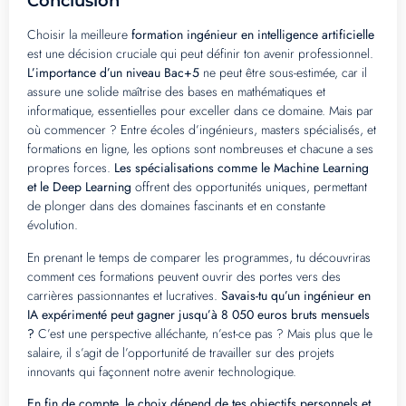
Conclusion
Choisir la meilleure
formation ingénieur en intelligence artificielle
est une décision cruciale qui peut définir ton avenir professionnel.
L’importance d’un niveau Bac+5
ne peut être sous-estimée, car il
assure une solide maîtrise des bases en mathématiques et
informatique, essentielles pour exceller dans ce domaine. Mais par
où commencer ? Entre écoles d’ingénieurs, masters spécialisés, et
formations en ligne, les options sont nombreuses et chacune a ses
propres forces.
Les spécialisations comme le Machine Learning
et le Deep Learning
offrent des opportunités uniques, permettant
de plonger dans des domaines fascinants et en constante
évolution.
En prenant le temps de comparer les programmes, tu découvriras
comment ces formations peuvent ouvrir des portes vers des
carrières passionnantes et lucratives.
Savais-tu qu’un ingénieur en
IA expérimenté peut gagner jusqu’à 8 050 euros bruts mensuels
?
C’est une perspective alléchante, n’est-ce pas ? Mais plus que le
salaire, il s’agit de l’opportunité de travailler sur des projets
innovants qui façonnent notre avenir technologique.
En fin de compte, le choix dépend de tes objectifs personnels et