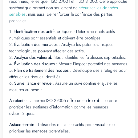
reconnues, telles que l’ISO 27001 et l’ISO 31000. Cette approche
systématique permet non seulement de
sécuriser les données
sensibles
, mais aussi de renforcer la confiance des parties
prenantes.
1.
Identification des actifs critiques
: Détermine quels actifs
numériques sont essentiels et doivent être protégés.
2.
Évaluation des menaces
: Analyse les potentiels risques
technologiques pouvant affecter ces actifs.
3.
Analyse des vulnérabilités
: Identifie les faiblesses exploitables.
4.
Évaluation des risques
: Mesure l’impact potentiel des menaces.
5.
Plan de traitement des risques
: Développe des stratégies pour
atténuer les risques identifiés.
6.
Surveillance et revue
: Assure un suivi continu et ajuste les
mesures au besoin.
À retenir
: La norme ISO 27005 offre un cadre robuste pour
protéger les systèmes d’information contre les menaces
cybernétiques.
Astuce terrain
: Utilise des outils interactifs pour visualiser et
prioriser les menaces potentielles.