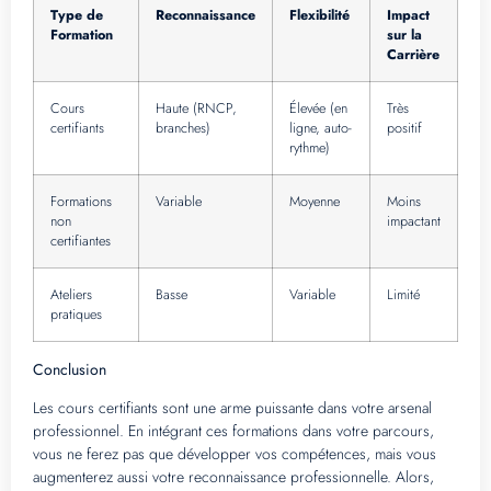
Type de
Reconnaissance
Flexibilité
Impact
Formation
sur la
Carrière
Cours
Haute (RNCP,
Élevée (en
Très
certifiants
branches)
ligne, auto-
positif
rythme)
Formations
Variable
Moyenne
Moins
non
impactant
certifiantes
Ateliers
Basse
Variable
Limité
pratiques
Conclusion
Les cours certifiants sont une arme puissante dans votre arsenal
professionnel. En intégrant ces formations dans votre parcours,
vous ne ferez pas que développer vos compétences, mais vous
augmenterez aussi votre reconnaissance professionnelle. Alors,