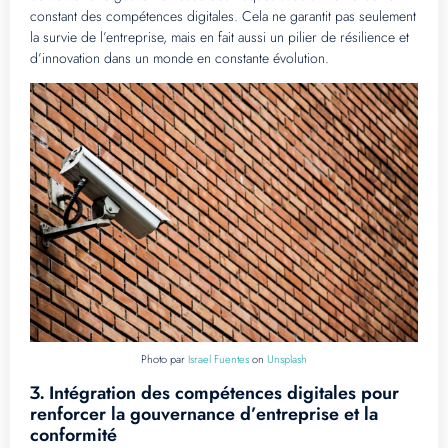
constant des compétences digitales. Cela ne garantit pas seulement
la survie de l’entreprise, mais en fait aussi un pilier de résilience et
d’innovation dans un monde en constante évolution.
Photo par
Israel Fuentes
on
Unsplash
Intégration des compétences digitales pour
3.
renforcer la gouvernance d’entreprise et la
conformité