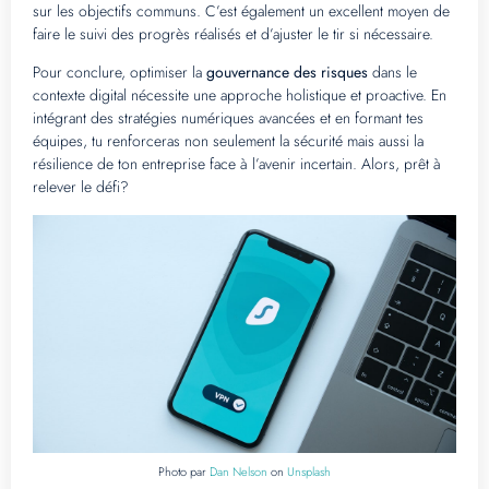
sur les objectifs communs. C’est également un excellent moyen de
faire le suivi des progrès réalisés et d’ajuster le tir si nécessaire.
Pour conclure, optimiser la
gouvernance des risques
dans le
contexte digital nécessite une approche holistique et proactive. En
intégrant des stratégies numériques avancées et en formant tes
équipes, tu renforceras non seulement la sécurité mais aussi la
résilience de ton entreprise face à l’avenir incertain. Alors, prêt à
relever le défi?
Photo par
Dan Nelson
on
Unsplash