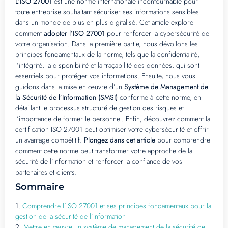
L’ISO 27001
est une norme internationale incontournable pour
toute entreprise souhaitant sécuriser ses informations sensibles
dans un monde de plus en plus digitalisé. Cet article explore
comment
adopter l’ISO 27001
pour renforcer la cybersécurité de
votre organisation. Dans la première partie, nous dévoilons les
principes fondamentaux de la norme, tels que la confidentialité,
l’intégrité, la disponibilité et la traçabilité des données, qui sont
essentiels pour protéger vos informations. Ensuite, nous vous
guidons dans la mise en œuvre d’un
Système de Management de
la Sécurité de l’Information (SMSI)
conforme à cette norme, en
détaillant le processus structuré de gestion des risques et
l’importance de former le personnel. Enfin, découvrez comment la
certification ISO 27001 peut optimiser votre cybersécurité et offrir
un avantage compétitif.
Plongez dans cet article
pour comprendre
comment cette norme peut transformer votre approche de la
sécurité de l’information et renforcer la confiance de vos
partenaires et clients.
Sommaire
1.
Comprendre l’ISO 27001 et ses principes fondamentaux pour la
gestion de la sécurité de l’information
2.
Mettre en œuvre un système de management de la sécurité de