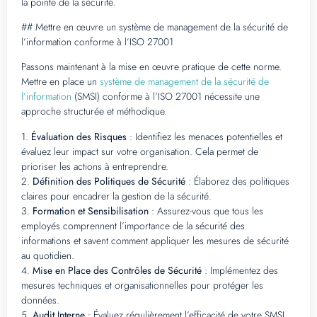
la pointe de la sécurité.
## Mettre en œuvre un système de management de la sécurité de
l’information conforme à l’ISO 27001
Passons maintenant à la mise en œuvre pratique de cette norme.
Mettre en place un
système de management de la sécurité de
l’information
(SMSI) conforme à l’ISO 27001 nécessite une
approche structurée et méthodique.
1.
Évaluation des Risques
: Identifiez les menaces potentielles et
évaluez leur impact sur votre organisation. Cela permet de
prioriser les actions à entreprendre.
2.
Définition des Politiques de Sécurité
: Élaborez des politiques
claires pour encadrer la gestion de la sécurité.
3.
Formation et Sensibilisation
: Assurez-vous que tous les
employés comprennent l’importance de la sécurité des
informations et savent comment appliquer les mesures de sécurité
au quotidien.
4.
Mise en Place des Contrôles de Sécurité
: Implémentez des
mesures techniques et organisationnelles pour protéger les
données.
5.
Audit Interne
: Évaluez régulièrement l’efficacité de votre SMSI