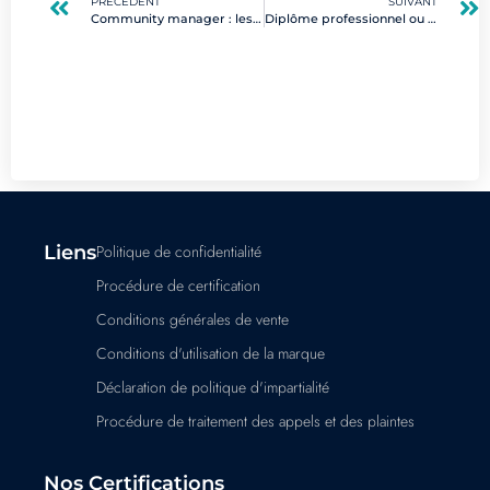
PRÉCÉDENT
SUIVANT
Community manager : les compétences clés pour réussir en marketing digital
Diplôme professionnel ou certification : quel choix pour booster votre carrière digitale ?
Liens
Politique de confidentialité
Procédure de certification
Conditions générales de vente
Conditions d'utilisation de la marque
Déclaration de politique d'impartialité
Procédure de traitement des appels et des plaintes
Nos Certifications