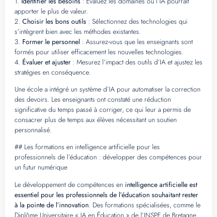
1.
Identifier les besoins
: Évaluez les domaines où l’IA pourrait
apporter le plus de valeur.
2.
Choisir les bons outils
: Sélectionnez des technologies qui
s’intègrent bien avec les méthodes existantes.
3.
Former le personnel
: Assurez-vous que les enseignants sont
formés pour utiliser efficacement les nouvelles technologies.
4.
Évaluer et ajuster
: Mesurez l’impact des outils d’IA et ajustez les
stratégies en conséquence.
Une école a intégré un système d’IA pour automatiser la correction
des devoirs. Les enseignants ont constaté une réduction
significative du temps passé à corriger, ce qui leur a permis de
consacrer plus de temps aux élèves nécessitant un soutien
personnalisé.
## Les formations en intelligence artificielle pour les
professionnels de l’éducation : développer des compétences pour
un futur numérique
Le développement de compétences en
intelligence artificielle est
essentiel pour les professionnels de l’éducation souhaitant rester
à la pointe de l’innovation
. Des formations spécialisées, comme le
Diplôme Universitaire « IA en Éducation » de l’INSPE de Bretagne,