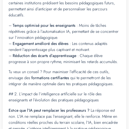
certaines institutions prédisent les besoins pédagogiques futurs,
permettant ainsi d’anticiper et de personnaliser les parcours
éducatifs.
–
Temps optimisé pour les enseignants
: Moins de tâches
répétitives grâce à l’automatisation IA, permettant de se concentrer
sur l’innovation pédagogique.
–
Engagement amélioré des élèves
: Les contenus adaptés
rendent l’apprentissage plus captivant et motivant.
–
Réduction des écarts d’apprentissage
: Chaque élève
progresse à son propre rythme, minimisant les retards accumulés.
Tu veux un conseil ? Pour maximiser l’efficacité de ces outils,
envisage des
formations certifiantes
qui te permettront de les
intégrer de manière optimale dans tes pratiques pédagogiques.
## 2. L’impact de l’intelligence artificielle sur le rôle des
enseignants et l’évolution des pratiques pédagogiques
Est-ce que l’IA peut remplacer les professeurs ?
La réponse est
non. L’IA ne remplace pas l’enseignant, elle le renforce. Même en
conditions réelles proches du terrain scolaire, l’IA, bien encadrée
et pensée, s’intègre intelligemment à la pratique pédagogique.